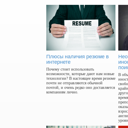
Плюсы наличия резюме в
Нео
интернете
ино
пои
Почему стоит использовать
возможности, которые дают нам новые
В объ
технологии? В настоящее время резюме
иност
почти не отправляются обычной
свобо
почтой, и очень редко оно доставляется
край
компаниям лично.
друго
время
препо
оказы
взрос
англ
уровн