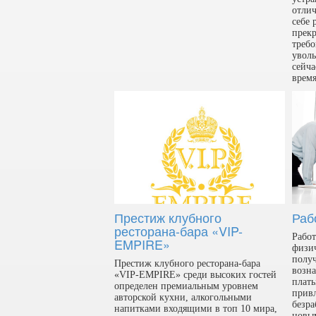
отлич
себе 
прекр
требо
уволь
сейча
время
Престиж клубного
Раб
ресторана-бара «VIP-
Работ
EMPIRE»
физич
полу
Престиж клубного ресторана-бара
возна
«VIP-EMPIRE» среди высоких гостей
платы
определен премиальным уровнем
привл
авторской кухни, алкогольными
безра
напитками входящими в топ 10 мира,
новы