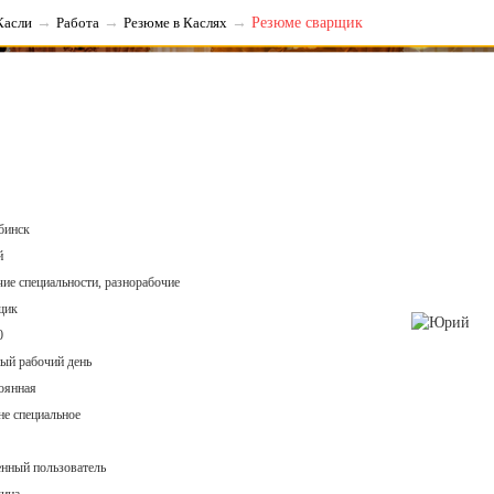
Касли
→
Работа
→
Резюме в Каслях
→
Резюме сварщик
инск
й
е специальности, разнорабочие
щик
0
й рабочий день
янная
е специальное
ный пользователь