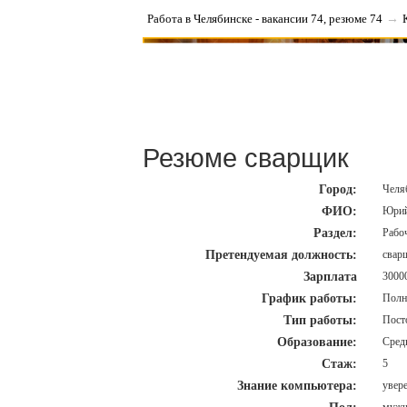
Работа в Челябинске - вакансии 74, резюме 74
→
Резюме сварщик
Город:
Челяб
ФИО:
Юри
Раздел:
Рабочи
Претендуемая должность:
свар
Зарплата
3000
График работы:
Полны
Тип работы:
Посто
Образование:
Средн
Стаж:
5
Знание компьютера:
уверен