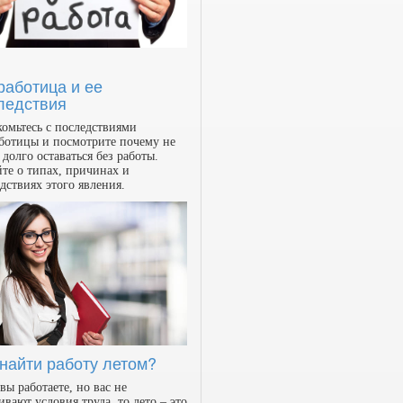
работица и ее
ледствия
омьтесь с последствиями
ботицы и посмотрите почему не
 долго оставаться без работы.
те о типах, причинах и
дствиях этого явления.
 найти работу летом?
вы работаете, но вас не
ивают условия труда, то лето – это