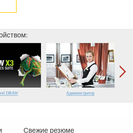
ройством:
rel DRAW
Администратор
и
Свежие резюме