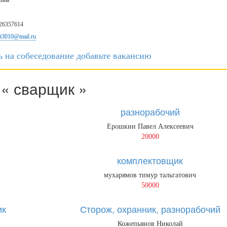
ина
6357614
nt3010@mail.ru
ь на собеседование
добавьте вакансию
« сварщик »
разнорабочий
Ерошкин Павел Алексеевич
20000
комплектовщик
мухарямов тимур тальгатович
50000
ик
Сторож, охранник, разнорабочий
Кожепьянов Николай