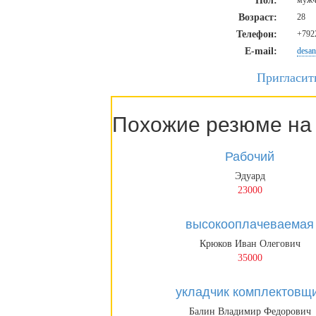
Пол:
мужч
Возраст:
28
Телефон:
+7922
E-mail:
desa
Пригласит
Похожие резюме на 
Рабочий
Эдуард
23000
высокооплачеваемая
Крюков Иван Олегович
35000
укладчик комплектовщ
Балин Владимир Федорович