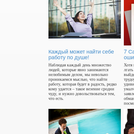
Каждый может найти себе
7 С
работу по душе!
оши
Наблюдая каждый день множество
Хотя 
людей, которые явно занимаются
лгать
нелюбимым делом, мы невольно
выйде
проникаемся мыслью, что найти
трудо
работу, которая будет в радость, редко
удиви
кому удается – такое везение сродни
умалч
чуду, и нужно довольствоваться тем,
заявл
что есть.
обман
посм