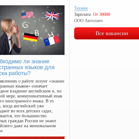
Техник
Зарплата:
От 30000
ООО Автоланч
Все вакансии
бходимо ли знание
странных языков для
ска работы?
явлениях о работе лозунг «знание
ранных языков» означает
дное владение английским и, по
ней мере, коммуникативный язык
го иностранного языка. В то
, когда английский уже
дают во всех детских садах,
вается, что большинство
лых граждан России не знают
ийского даже на минимальном
е.