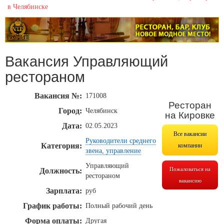
в Челябинске
Вакансия Управляющий
рестораном
Вакансия №:
171008
Ресторан
Город:
Челябинск
на Кировке
Дата:
02.05.2023
Все вакансии
Руководители среднего
Категория:
компании
звена, управление
Управляющий
Пожаловаться на
Должность:
рестораном
вакансию
Зарплата:
руб
График работы:
Полный рабочий день
Форма оплаты:
Другая